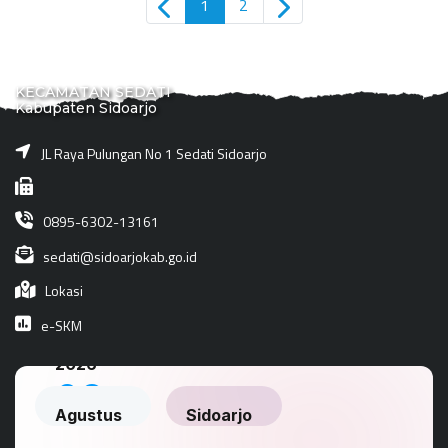
1
2
KECAMATAN SEDATI
Kabupaten Sidoarjo
JL Raya Pulungan No 1 Sedati Sidoarjo
0895-6302-13161
sedati@sidoarjokab.go.id
Lokasi
e-SKM