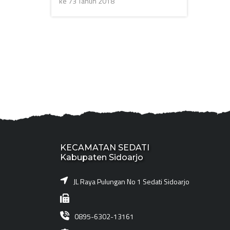
ke 73 Tahun 2018
KECAMATAN SEDATI
Kabupaten Sidoarjo
JL Raya Pulungan No 1 Sedati Sidoarjo
0895-6302-13161