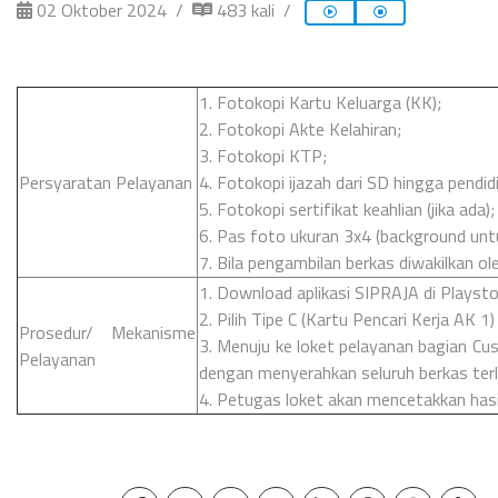
02 Oktober 2024
483 kali
1. Fotokopi Kartu Keluarga (KK);
2. Fotokopi Akte Kelahiran;
3. Fotokopi KTP;
Persyaratan Pelayanan
4. Fotokopi ijazah dari SD hingga pendidi
5. Fotokopi sertifikat keahlian (jika ada);
6. Pas foto ukuran 3x4 (background untu
7. Bila pengambilan berkas diwakilkan o
1. Download aplikasi SIPRAJA di Playstor
2. Pilih Tipe C (Kartu Pencari Kerja AK 
Prosedur/ Mekanisme
3. Menuju ke loket pelayanan bagian Cu
Pelayanan
dengan menyerahkan seluruh berkas terl
4. Petugas loket akan mencetakkan hasil